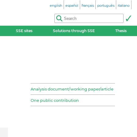
english
español
français
português
italiano
SSE sites
Solutions through SSE
Thesis
Analysis document/working paper/article
One public contribution