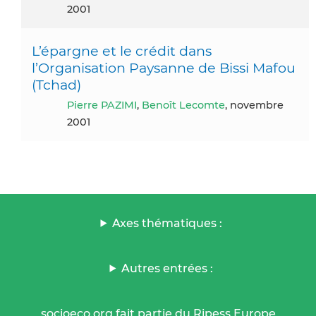
2001
L’épargne et le crédit dans
l’Organisation Paysanne de Bissi Mafou
(Tchad)
Pierre PAZIMI
,
Benoît Lecomte
, novembre
2001
Axes thématiques :
Autres entrées :
socioeco.org fait partie du Ripess Europe