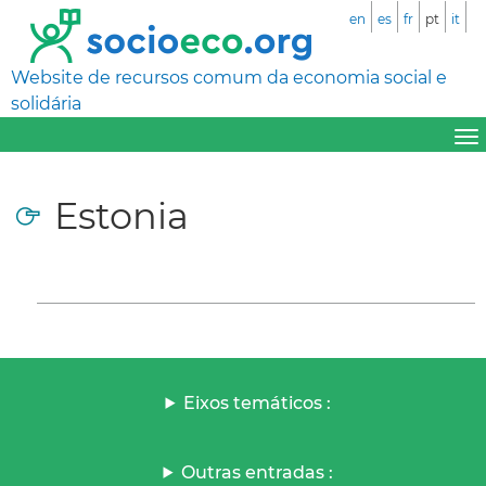
en
es
fr
pt
it
Website de recursos comum da economia social e
solidária
Estonia
Eixos temáticos :
Outras entradas :