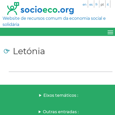
en
es
fr
pt
it
Website de recursos comum da economia social e
solidária
Letónia
Eixos temáticos :
Outras entradas :