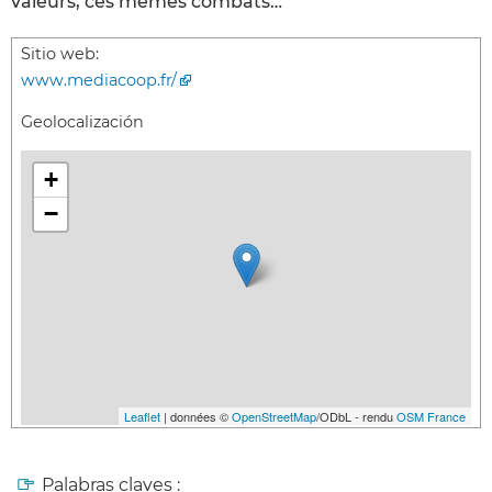
valeurs, ces mêmes combats…
Sitio web:
www.mediacoop.fr/
Geolocalización
+
−
Leaflet
| données ©
OpenStreetMap
/ODbL - rendu
OSM France
Palabras claves :