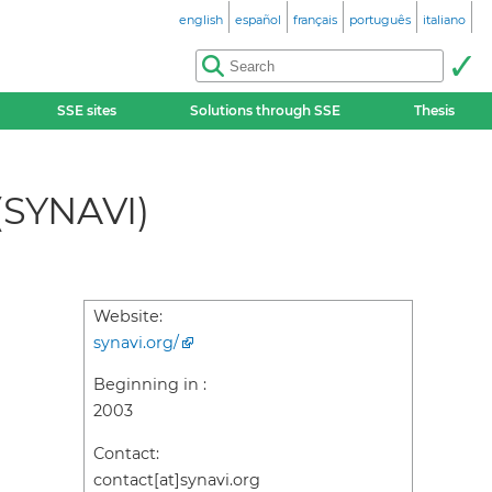
english
español
français
português
italiano
SSE sites
Solutions through SSE
Thesis
 (SYNAVI)
Website:
synavi.org/
Beginning in :
2003
Contact:
contact[at]synavi.org