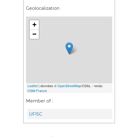
Geolocalization
+
−
Leaflet
| données ©
OpenStreetMap
/ODbL - rendu
OSM France
Member of :
UFISC