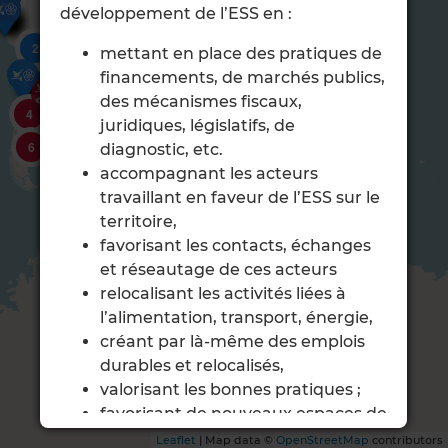
développement de l’ESS en :
7
3
2
mettant en place des pratiques de
2
3
3
5
financements, de marchés publics,
3
18
des mécanismes fiscaux,
21
2
4
juridiques, législatifs, de
6
diagnostic, etc.
accompagnant les acteurs
travaillant en faveur de l’ESS sur le
territoire,
favorisant les contacts, échanges
et réseautage de ces acteurs
relocalisant les activités liées à
l’alimentation, transport, énergie,
créant par là-même des emplois
durables et relocalisés,
valorisant les bonnes pratiques ;
favorisant de nouveaux espaces de
débats et de co-élaboration et co-
Leaflet
| Map data ©
OpenStreetMap
contributors