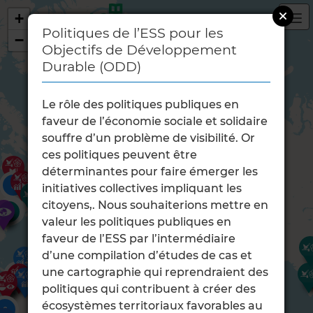
+
Politiques de l’ESS pour les
−
Objectifs de Développement
Durable (ODD)
Le rôle des politiques publiques en
faveur de l’économie sociale et solidaire
souffre d’un problème de visibilité. Or
ces politiques peuvent être
déterminantes pour faire émerger les
3
3
initiatives collectives impliquant les
8
39
14
citoyens,. Nous souhaiterions mettre en
3
11
6
8
27
14
5
62
19
valeur les politiques publiques en
6
4
2
2
17
2
2
faveur de l’ESS par l’intermédiaire
d’une compilation d’études de cas et
une cartographie qui reprendraient des
3
3
politiques qui contribuent à créer des
2
écosystèmes territoriaux favorables au
6