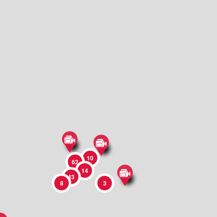
10
62
14
43
8
3