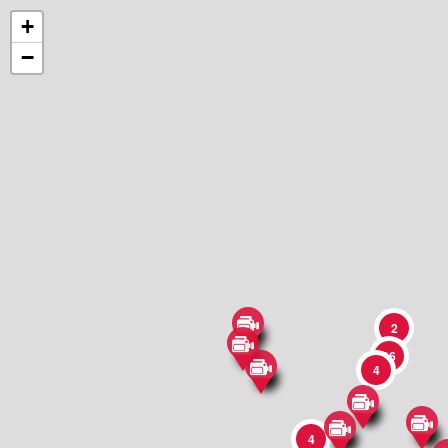
+
−
2
16
4
4