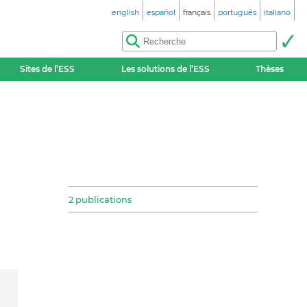
english
español
français
português
italiano
Sites de l’ESS
Les solutions de l’ESS
Thèses
2 publications