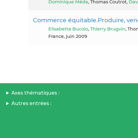
Dominique Méda
, Thomas Coutrot,
Dav
Commerce équitable.Produire, ve
Elisabetta Bucolo
,
Thierry Brugvin
, Tho
France, juin 2009
Axes thématiques :
Autres entrées :