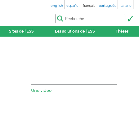
english
español
français
português
italiano
Sites de l’ESS
Les solutions de l’ESS
Thèses
Une vidéo