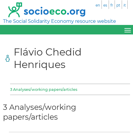
en
es
fr
pt
it
The Social Solidarity Economy resource website
Flávio Chedid
Henriques
3 Analyses/working papers/articles
3 Analyses/working
papers/articles