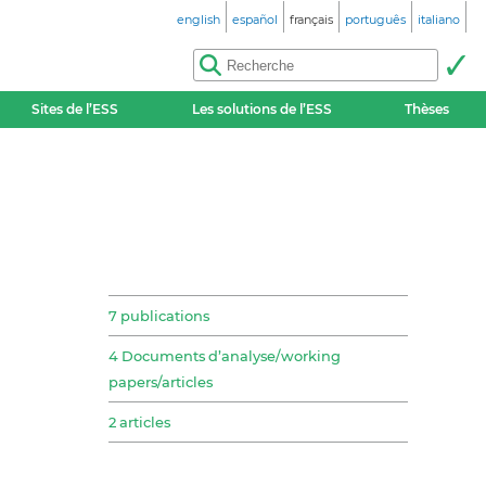
english
español
français
português
italiano
Sites de l’ESS
Les solutions de l’ESS
Thèses
7 publications
4 Documents d’analyse/working
papers/articles
2 articles