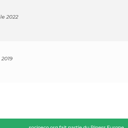
ile 2022
 2019
socioeco.org fait partie du Ripess Europe