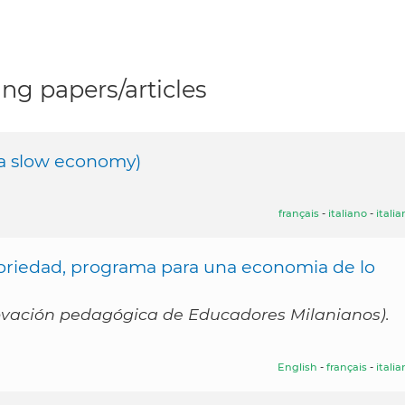
ng papers/articles
a slow economy)
français
-
italiano
-
itali
 sobriedad, programa para una economia de lo
vación pedagógica de Educadores Milanianos).
English
-
français
-
itali