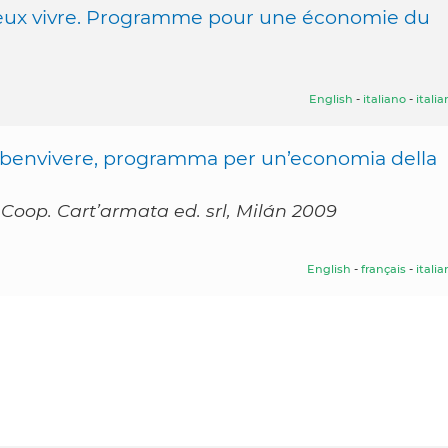
mieux vivre. Programme pour une économie du
English
-
italiano
-
itali
ta al benvivere, programma per un’economia della
Coop. Cart’armata ed. srl, Milán 2009
English
-
français
-
itali