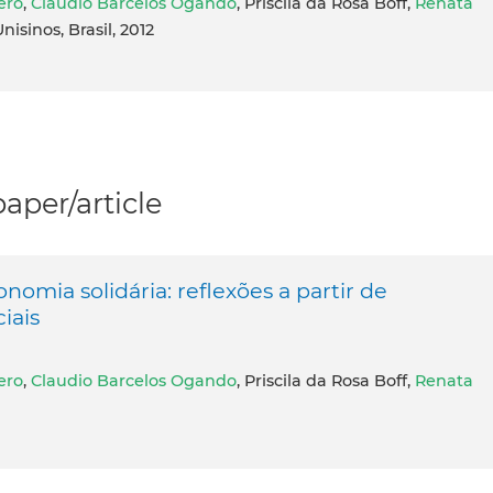
ero
,
Claudio Barcelos Ogando
, Priscila da Rosa Boff,
Renata
nisinos, Brasil, 2012
per/article
nomia solidária: reflexões a partir de
iais
ero
,
Claudio Barcelos Ogando
, Priscila da Rosa Boff,
Renata