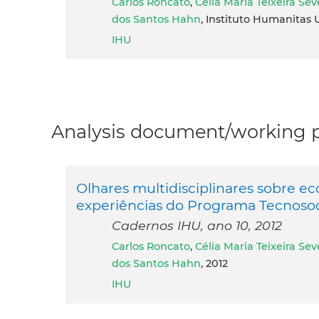
Carlos Roncato
,
Célia Maria Teixeira Sev
dos Santos Hahn
, Instituto Humanitas U
IHU
Analysis document/working pa
Olhares multidisciplinares sobre eco
experiências do Programa Tecnosoc
Cadernos IHU, ano 10, 2012
Carlos Roncato
,
Célia Maria Teixeira Sev
dos Santos Hahn
, 2012
IHU