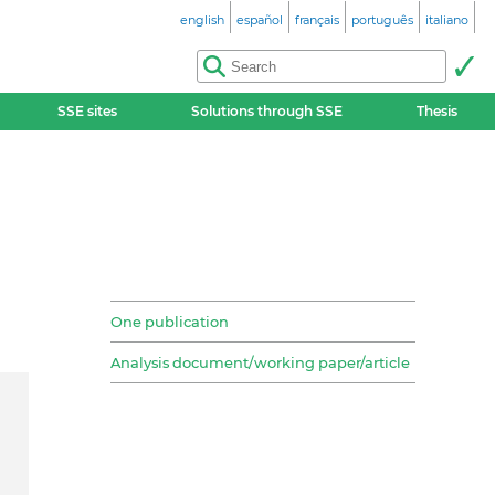
english
español
français
português
italiano
SSE sites
Solutions through SSE
Thesis
One publication
Analysis document/working paper/article