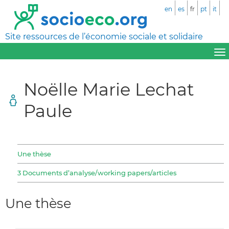
en
es
fr
pt
it
Site ressources de l’économie sociale et solidaire
Noëlle Marie Lechat
Paule
Une thèse
3 Documents d’analyse/working papers/articles
Une thèse