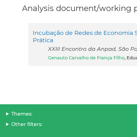
Analysis document/working pa
Incubação de Redes de Economia So
Prática
XXIII Encontro da Anpad, São Pa
Genauto Carvalho de França Filho
, Edu
Themes:
Other filters: