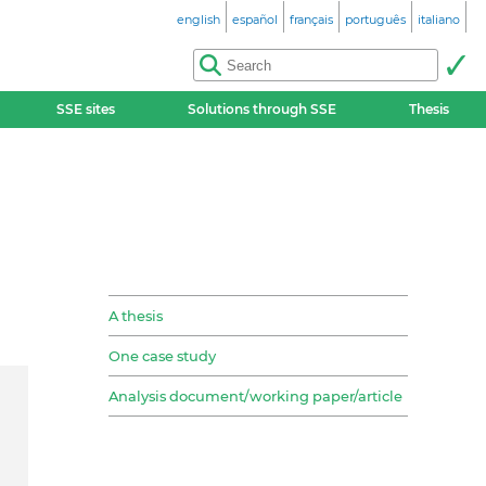
english
español
français
português
italiano
SSE sites
Solutions through SSE
Thesis
A thesis
One case study
Analysis document/working paper/article