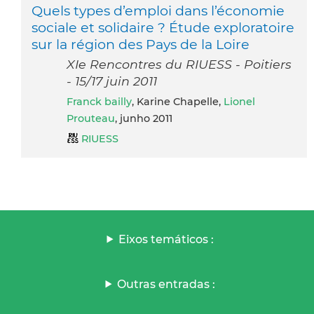
Quels types d’emploi dans l’économie
sociale et solidaire ? Étude exploratoire
sur la région des Pays de la Loire
XIe Rencontres du RIUESS - Poitiers
- 15/17 juin 2011
Franck bailly
, Karine Chapelle,
Lionel
Prouteau
, junho 2011
RIUESS
Eixos temáticos :
Outras entradas :