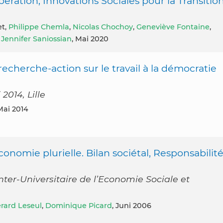
ation, Innovations Sociales pour la Transitio
et,
Philippe Chemla
,
Nicolas Chochoy
,
Geneviève Fontaine
,
,
Jennifer Saniossian
, Mai 2020
echerche-action sur le travail à la démocratie
2014, Lille
 Mai 2014
onomie plurielle. Bilan sociétal, Responsabilit
er-Universitaire de l’Economie Sociale et
rard Leseul
,
Dominique Picard
, Juni 2006