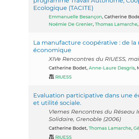
programme Travail Autonome, Coopér
Ecologique (TACITE)
Emmanuelle Besançon
, Catherine Bod
Noémie De Grenier
,
Thomas Lamarche
La manufacture coopérative : de la r
économique
XIVe Rencontres du RIUESS, mai 
Catherine Bodet,
Anne-Laure Desgris
,
RIUESS
Evaluation participative dans une éc
et utilité sociale.
VIemes Rencontres du Réseau Int
Solidaire, Grenoble (2006)
Catherine Bodet,
Thomas Lamarche
,
Gé
RIUESS