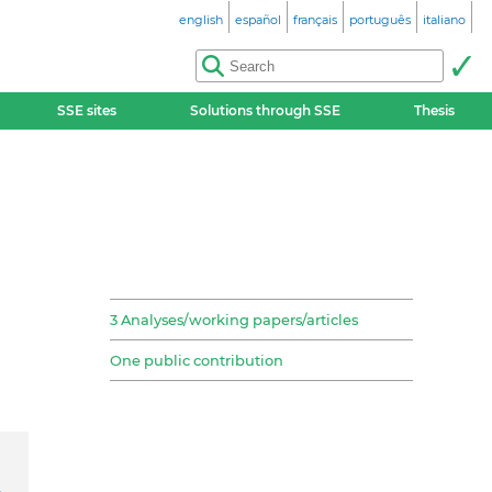
english
español
français
português
italiano
SSE sites
Solutions through SSE
Thesis
3 Analyses/working papers/articles
One public contribution