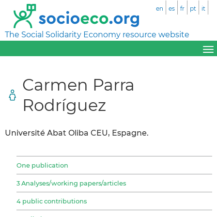
en
es
fr
pt
it
The Social Solidarity Economy resource website
Carmen Parra
Rodríguez
Université Abat Oliba CEU, Espagne.
One publication
3 Analyses/working papers/articles
4 public contributions