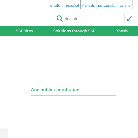
english
español
français
português
italiano
SSE sites
Solutions through SSE
Thesis
One public contribution