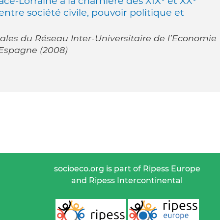
ace-Lorraine à la charnière des XIX° et XX°
 entre société civile, pouvoir politique et
ales du Réseau Inter-Universitaire de l’Economie
: Espagne (2008)
socioeco.org is part of Ripess Europe
and Ripess Intercontinental