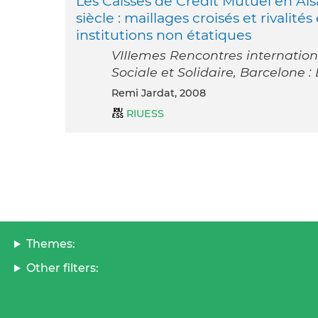
Les Caisses de Crédit Mutuel en Als
siècle : maillages croisés et rivalités
institutions non étatiques
VIIIemes Rencontres internation
Sociale et Solidaire, Barcelone 
Remi Jardat, 2008
RIUESS
Themes:
Other filters: