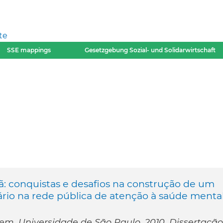
te
SSE mappings
Gesetzgebung Sozial- und Solidarwirtschaft
ntã: conquistas e desafios na construção de um
io na rede pública de atenção à saúde menta
em, Universidade de São Paulo, 2010. Dissertação