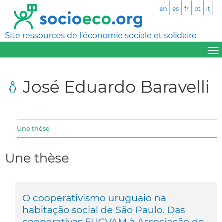
en
es
fr
pt
it
Site ressources de l’économie sociale et solidaire
José Eduardo Baravelli
Une thèse
Une thèse
O cooperativismo uruguaio na
habitação social de São Paulo. Das
cooperativas FUCVAM à Associação de