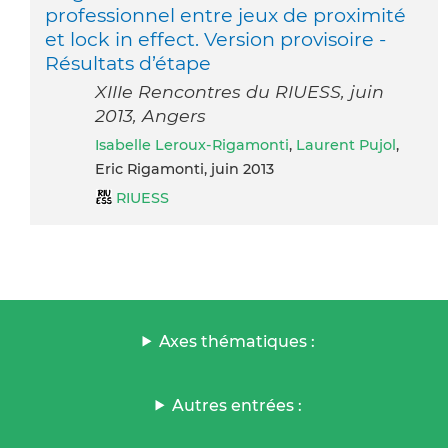
professionnel entre jeux de proximité
et lock in effect. Version provisoire -
Résultats d’étape
XIIIe Rencontres du RIUESS, juin
2013, Angers
Isabelle Leroux-Rigamonti
,
Laurent Pujol
,
Eric Rigamonti, juin 2013
RIUESS
Axes thématiques :
Autres entrées :