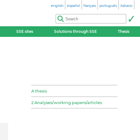
english
español
français
português
italiano
SSE sites
Solutions through SSE
Thesis
A thesis
2 Analyses/working papers/articles