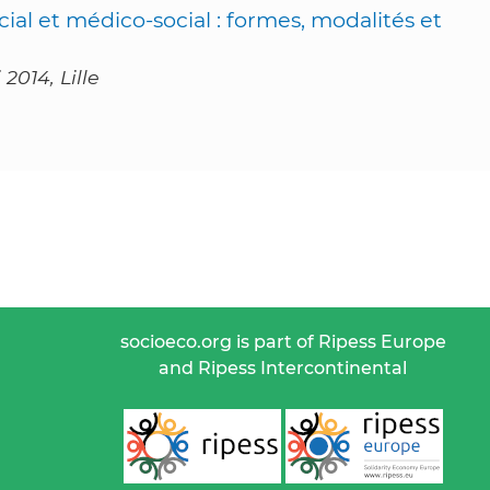
ial et médico-social : formes, modalités et
2014, Lille
socioeco.org is part of Ripess Europe
and Ripess Intercontinental