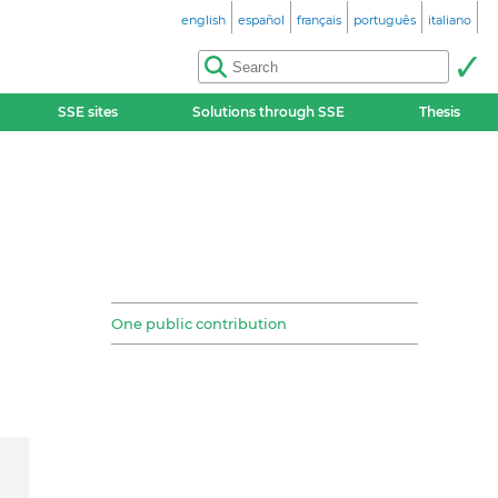
english
español
français
português
italiano
SSE sites
Solutions through SSE
Thesis
One public contribution