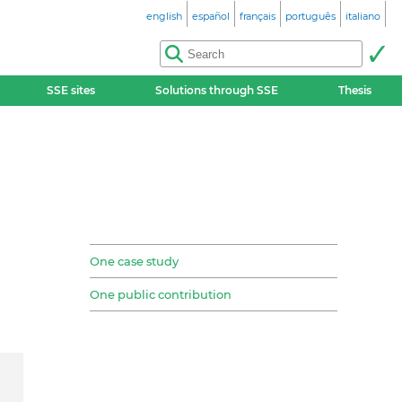
english
español
français
português
italiano
SSE sites
Solutions through SSE
Thesis
One case study
One public contribution