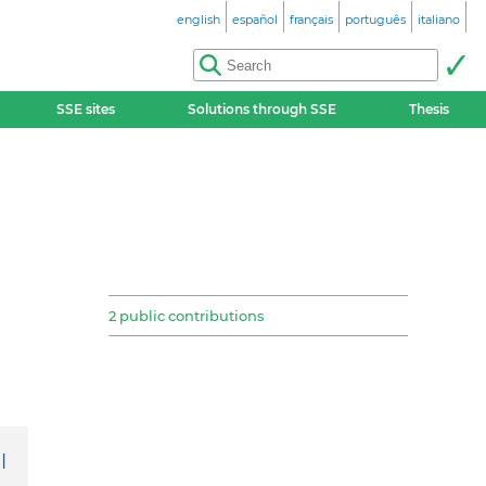
english
español
français
português
italiano
SSE sites
Solutions through SSE
Thesis
2 public contributions
l