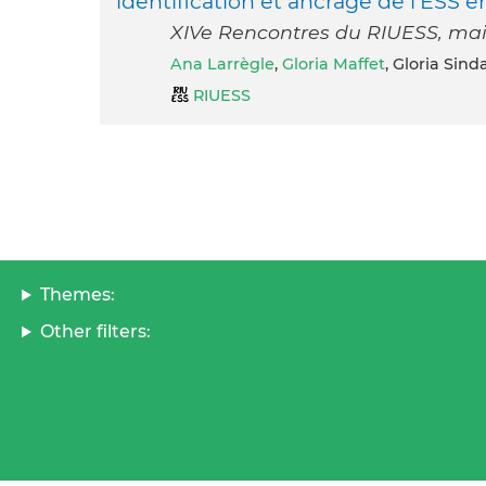
identification et ancrage de l’ESS 
XIVe Rencontres du RIUESS, mai 
Ana Larrègle
,
Gloria Maffet
, Gloria Sind
RIUESS
Themes:
Other filters: