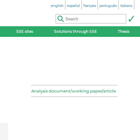
english
español
français
português
italiano
SSE sites
Solutions through SSE
Thesis
Analysis document/working paper/article