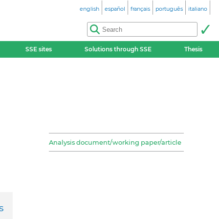
english
español
français
português
italiano
SSE sites
Solutions through SSE
Thesis
Analysis document/working paper/article
s