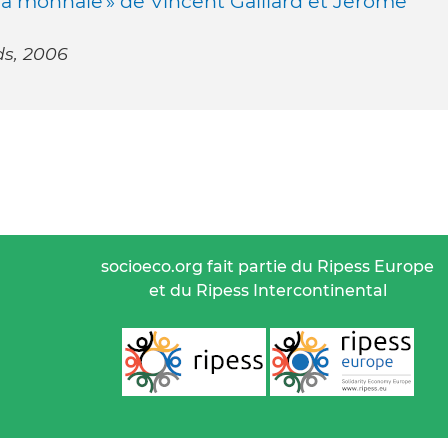
 la monnaie » de Vincent Gaillard et Jérôme
ds, 2006
socioeco.org fait partie du Ripess Europe
et du Ripess Intercontinental