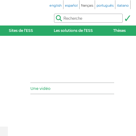
english
español
français
português
italiano
Sites de l’ESS
Les solutions de l’ESS
Thèses
Une vidéo