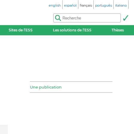
english
español
français
português
italiano
Sites de l’ESS
Les solutions de l’ESS
Thèses
Une publication