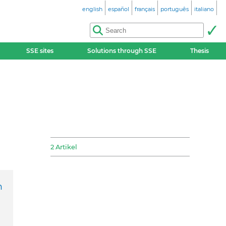
english
español
français
português
italiano
SSE sites
Solutions through SSE
Thesis
2 Artikel
n