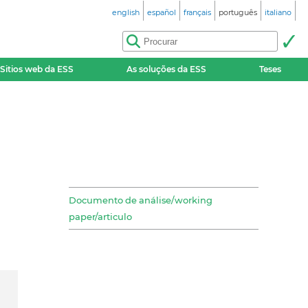
english
español
français
português
italiano
Sitios web da ESS
As soluções da ESS
Teses
Documento de análise/working
paper/articulo