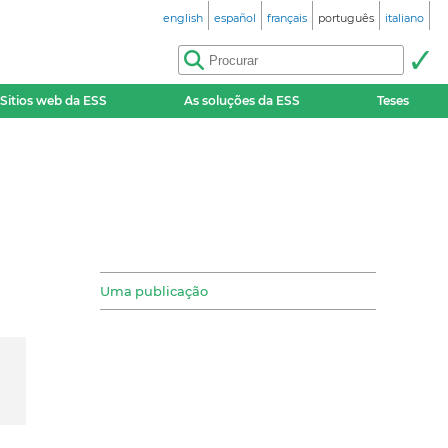
english
español
français
português
italiano
Sitios web da ESS
As soluções da ESS
Teses
Uma publicação