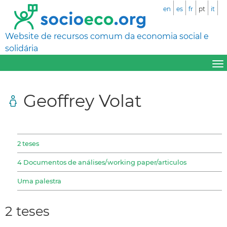
en
es
fr
pt
it
Website de recursos comum da economia social e
solidária
Geoffrey Volat
2 teses
4 Documentos de análises/working paper/articulos
Uma palestra
2 teses