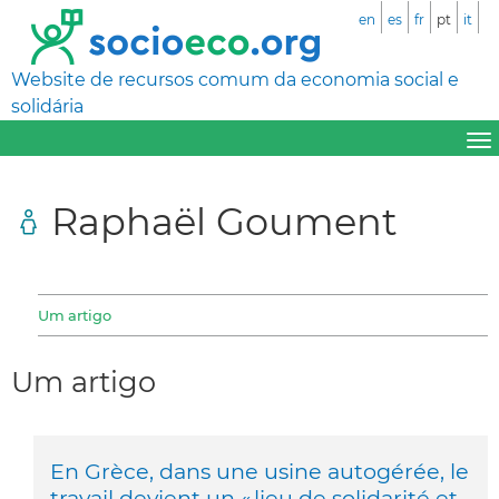
en
es
fr
pt
it
Website de recursos comum da economia social e
solidária
Raphaël Goument
Um artigo
Um artigo
En Grèce, dans une usine autogérée, le
travail devient un « lieu de solidarité et