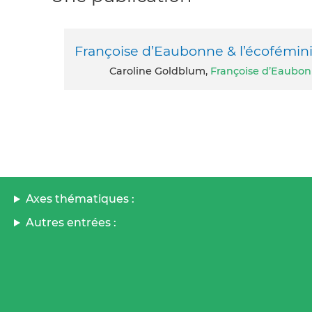
Françoise d’Eaubonne & l’écofémi
Caroline Goldblum,
Françoise d’Eaubo
Axes thématiques :
Autres entrées :