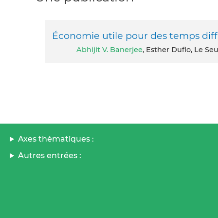
Économie utile pour des temps diffi
Abhijit V. Banerjee
, Esther Duflo, Le Seu
Axes thématiques :
Autres entrées :