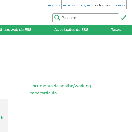
english
español
français
português
italiano
Sitios web da ESS
As soluções da ESS
Teses
Documento de análise/working
paper/articulo
ta