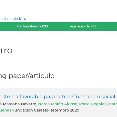
l e solidária
Cartografias da ESS
Legislação da ESS
rro
g paper/articulo
sistema favorable para la transformacion social
ria Massana Navarro,
Nerea Morán Alonso
,
Rocío Nogales
,
Mar
ueñas
Fundaciòn Carasso, setembro 2020