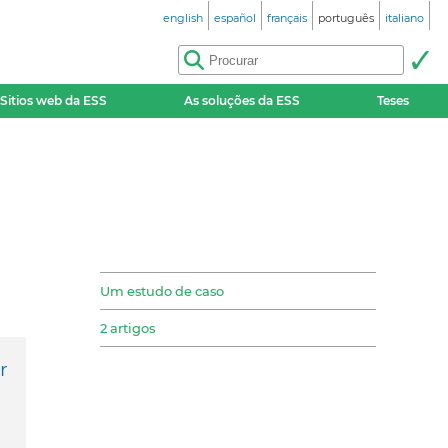
english
español
français
português
italiano
Sitios web da ESS
As soluções da ESS
Teses
Um estudo de caso
2 artigos
r