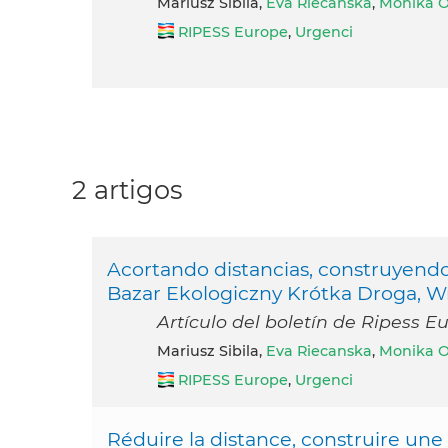
Mariusz Sibila,
Eva Riecanska
,
Monika O
RIPESS Europe
,
Urgenci
2 artigos
Acortando distancias, construyend
Bazar Ekologiczny Krótka Droga, W
Artículo del boletín de Ripess E
Mariusz Sibila,
Eva Riecanska
,
Monika O
RIPESS Europe
,
Urgenci
Réduire la distance, construire u