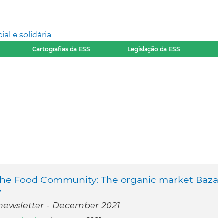
l e solidária
Cartografias da ESS
Legislação da ESS
 the Food Community: The organic market Baza
w
 newsletter - December 2021