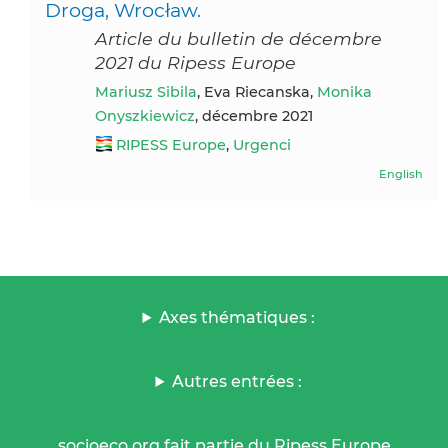
Droga, Wrocław.
Article du bulletin de décembre
2021 du Ripess Europe
Mariusz Sibila
, Eva Riecanska,
Monika
Onyszkiewicz
, décembre 2021
RIPESS Europe
,
Urgenci
English
Axes thématiques :
Autres entrées :
socioeco.org fait partie du Ripess Europe