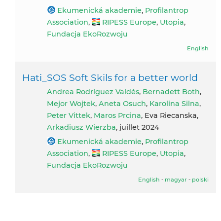
Ekumenická akademie
,
Profilantrop
Association
,
RIPESS Europe
,
Utopia
,
Fundacja EkoRozwoju
English
Hati_SOS Soft Skils for a better world
Andrea Rodríguez Valdés
,
Bernadett Both
,
Mejor Wojtek
,
Aneta Osuch
,
Karolina Silna
,
Peter Vittek
,
Maros Prcina
, Eva Riecanska,
Arkadiusz Wierzba
, juillet 2024
Ekumenická akademie
,
Profilantrop
Association
,
RIPESS Europe
,
Utopia
,
Fundacja EkoRozwoju
English
-
magyar
-
polski