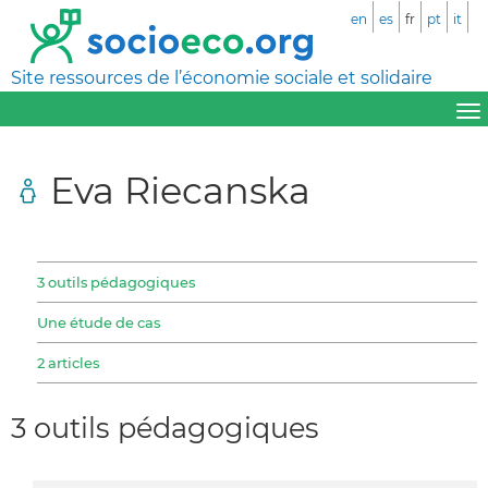
en
es
fr
pt
it
Site ressources de l’économie sociale et solidaire
Eva Riecanska
3 outils pédagogiques
Une étude de cas
2 articles
3 outils pédagogiques