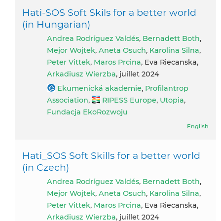
Hati-SOS Soft Skils for a better world
(in Hungarian)
Andrea Rodríguez Valdés
,
Bernadett Both
,
Mejor Wojtek
,
Aneta Osuch
,
Karolina Silna
,
Peter Vittek
,
Maros Prcina
, Eva Riecanska,
Arkadiusz Wierzba
, juillet 2024
Ekumenická akademie
,
Profilantrop
Association
,
RIPESS Europe
,
Utopia
,
Fundacja EkoRozwoju
English
Hati_SOS Soft Skills for a better world
(in Czech)
Andrea Rodríguez Valdés
,
Bernadett Both
,
Mejor Wojtek
,
Aneta Osuch
,
Karolina Silna
,
Peter Vittek
,
Maros Prcina
, Eva Riecanska,
Arkadiusz Wierzba
, juillet 2024