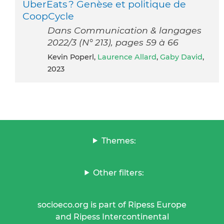
UberEats ? Genèse et politique de
CoopCycle
Dans Communication & langages
2022/3 (N° 213), pages 59 à 66
Kevin Poperl,
Laurence Allard
,
Gaby David
,
2023
Themes:
Other filters:
socioeco.org is part of Ripess Europe
and Ripess Intercontinental