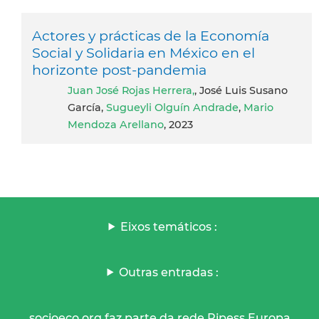
Actores y prácticas de la Economía
Social y Solidaria en México en el
horizonte post-pandemia
Juan José Rojas Herrera,
, José Luis Susano
García,
Sugueyli Olguín Andrade
,
Mario
Mendoza Arellano
, 2023
Eixos temáticos :
Outras entradas :
socioeco.org faz parte da rede Ripess Europa