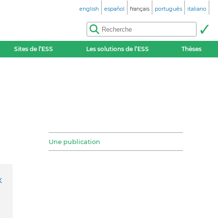
english
español
français
português
italiano
Sites de l’ESS
Les solutions de l’ESS
Thèses
Une publication
x