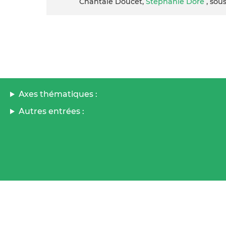
Chantale Doucet,
Stéphanie Doré
, sou
Axes thématiques :
Autres entrées :