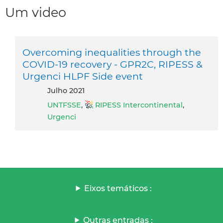
Um video
Overcoming inequalities through the
COVID-19 recovery - GPR2C, RIPESS &
Urgenci HLPF Side event
julho 2021
UNTFSSE
,
RIPESS Intercontinental
,
Urgenci
Eixos temáticos :
Outras entradas :