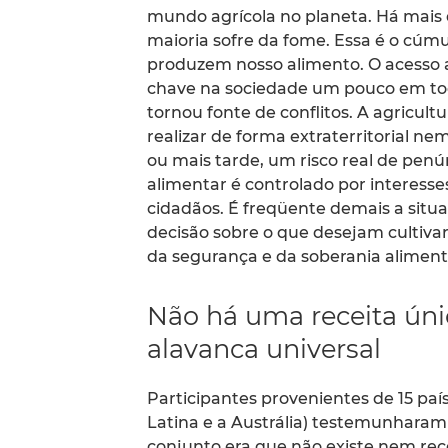
mundo agrícola no planeta. Há mais d
maioria sofre da fome. Essa é o cúmul
produzem nosso alimento. O acesso 
chave na sociedade um pouco em tod
tornou fonte de conflitos. A agricu
realizar de forma extraterritorial ne
ou mais tarde, um risco real de penú
alimentar é controlado por interess
cidadãos. É freqüente demais a situ
decisão sobre o que desejam cultiva
da segurança e da soberania aliment
Não há uma receita úni
alavanca universal
Participantes provenientes de 15 pa
Latina e a Austrália) testemunharam
conjunto era que não existe nem r