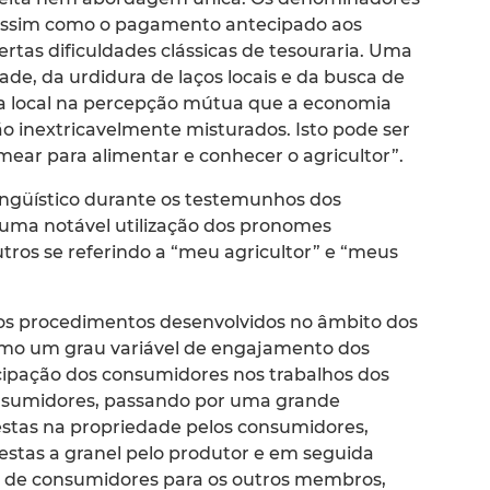
s assim como o pagamento antecipado aos
ertas dificuldades clássicas de tesouraria. Uma
dade, da urdidura de laços locais e da busca de
a local na percepção mútua que a economia
são inextricavelmente misturados. Isto pode ser
ear para alimentar e conhecer o agricultor”.
lingüístico durante os testemunhos dos
 uma notável utilização dos pronomes
tros se referindo a “meu agricultor” e “meus
 nos procedimentos desenvolvidos no âmbito dos
como um grau variável de engajamento dos
cipação dos consumidores nos trabalhos dos
onsumidores, passando por uma grande
cestas na propriedade pelos consumidores,
estas a granel pelo produtor e em seguida
 de consumidores para os outros membros,