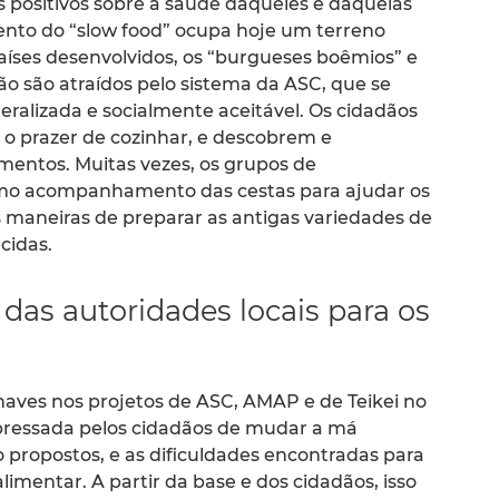
s positivos sobre a saúde daqueles e daquelas
ento do “slow food” ocupa hoje um terreno
íses desenvolvidos, os “burgueses boêmios” e
o são atraídos pelo sistema da ASC, que se
ralizada e socialmente aceitável. Os cidadãos
 o prazer de cozinhar, e descobrem e
mentos. Muitas vezes, os grupos de
mo acompanhamento das cestas para ajudar os
 maneiras de preparar as antigas variedades de
cidas.
das autoridades locais para os
haves nos projetos de ASC, AMAP e de Teikei no
ressada pelos cidadãos de mudar a má
 propostos, e as dificuldades encontradas para
alimentar. A partir da base e dos cidadãos, isso