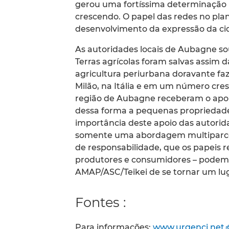
gerou uma fortíssima determinação p
crescendo. O papel das redes no pl
desenvolvimento da expressão da ci
As autoridades locais de Aubagne s
Terras agrícolas foram salvas assim
agricultura periurbana doravante fa
Milão, na Itália e em um número cres
região de Aubagne receberam o apoi
dessa forma a pequenas propriedade
importância deste apoio das autorida
somente uma abordagem multiparce
de responsabilidade, que os papeis r
produtores e consumidores – podem 
AMAP/ASC/Teikei de se tornar um lug
Fontes :
Para informações:
www.urgenci.net