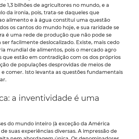
e 1,3 bilhões de agricultores no mundo, e a
o da ironia, pois, trata-se daqueles que
ao alimento e à água constitui uma questão
os os cantos do mundo hoje, e sua raridade se
ltura é uma rede de produção que não pode se
m ser facilmente deslocalizado. Existe, mais cedo
ria mundial de alimentos, pois o mercado agro
es que estão em contradição com os dos próprios
ação de populações desprovidas de meios de
r e comer. Isto levanta as questões fundamentais
ar.
ca: a inventividade é uma
íses do mundo inteiro (à exceção da América
 de suas experiências diversas. A impressão de
eceita nem abordagem única. Os denominadores