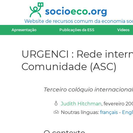
Website de recursos comum da economia socia
Apresentação
Publicações da ESS
Videos
URGENCI : Rede intern
Comunidade (ASC)
Terceiro colóquio internaciona
Judith Hitchman
, fevereiro 2
Noutras línguas:
français
-
Engl
O contexto