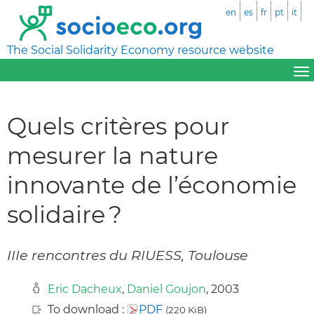
en
es
fr
pt
it
The Social Solidarity Economy resource website
Quels critères pour
mesurer la nature
innovante de l’économie
solidaire ?
IIIe rencontres du RIUESS, Toulouse
Eric Dacheux
,
Daniel Goujon
, 2003
To download :
PDF
(220 KiB)