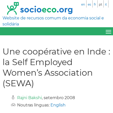
en
es
fr
pt
it
Website de recursos comum da economia social e
solidária
Une coopérative en Inde :
la Self Employed
Women’s Association
(SEWA)
Rajni Bakshi
, setembro 2008
Noutras línguas:
English