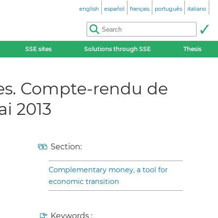
english
español
français
português
italiano
SSE sites
Solutions through SSE
Thesis
es. Compte-rendu de
ai 2013
Section:
Complementary money, a tool for
economic transition
Keywords :