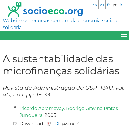
en
es
fr
pt
it
Website de recursos comum da economia social e
solidária
A sustentabilidade das
microfinanças solidárias
Revista de Administração da USP- RAU, vol.
40, no 1, pp. 19-33.
Ricardo Abramovay
,
Rodrigo Gravina Prates
Junqueira
, 2005
Download :
PDF
(450 KiB)