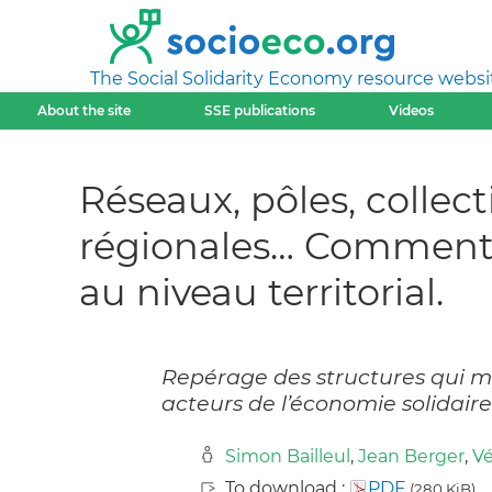
The Social Solidarity Economy resource websi
About the site
SSE publications
Videos
Réseaux, pôles, collec
régionales… Comment l
au niveau territorial.
Repérage des structures qui met
acteurs de l’économie solidaire
Simon Bailleul
,
Jean Berger
,
V
To download :
PDF
(280 KiB)